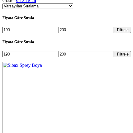
Göster
9
12
18
24
Fiyata Göre Sırala
En
En
Filtrele
düşük
yüksek
fiyat
fiyat
Fiyata Göre Sırala
En
En
Filtrele
düşük
yüksek
fiyat
fiyat