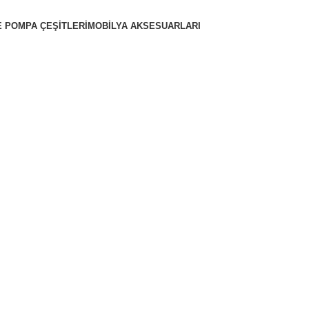
 POMPA ÇEŞITLERI
MOBILYA AKSESUARLARI