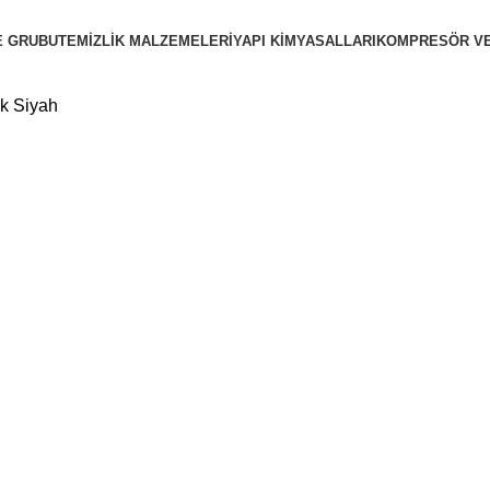
E GRUBU
TEMIZLIK MALZEMELERI
YAPI KIMYASALLARI
KOMPRESÖR VE
ak Siyah