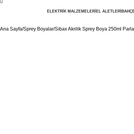
ELEKTRIK MALZEMELERI
EL ALETLERI
BAHÇ
Ana Sayfa
Sprey Boyalar
Sibax Akrilik Sprey Boya 250ml Parl