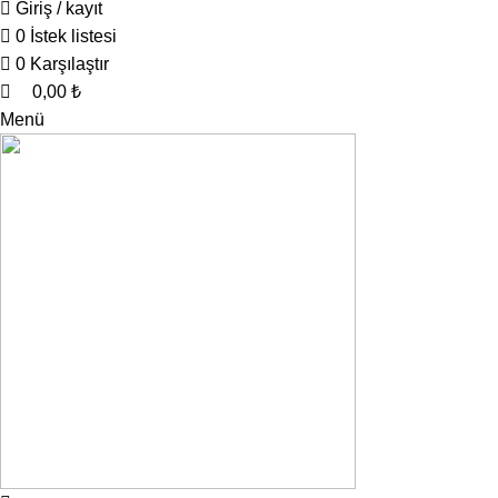
Giriş / kayıt
0
İstek listesi
0
Karşılaştır
0,00
₺
Menü