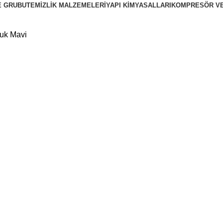
E GRUBU
TEMIZLIK MALZEMELERI
YAPI KIMYASALLARI
KOMPRESÖR VE
cuk Mavi