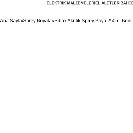
ELEKTRIK MALZEMELERI
EL ALETLERI
BAHÇ
Ana Sayfa
Sprey Boyalar
Sibax Akrilik Sprey Boya 250ml Bon