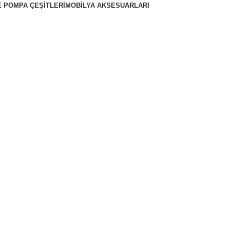
 POMPA ÇEŞITLERI
MOBILYA AKSESUARLARI