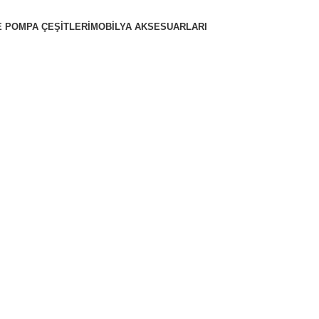
 POMPA ÇEŞITLERI
MOBILYA AKSESUARLARI