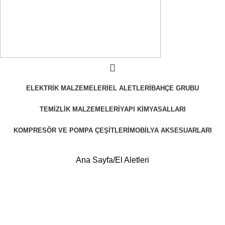
ELEKTRIK MALZEMELERI
EL ALETLERI
BAHÇE GRUBU
TEMIZLIK MALZEMELERI
YAPI KIMYASALLARI
KOMPRESÖR VE POMPA ÇEŞITLERI
MOBILYA AKSESUARLARI
Ana Sayfa
El Aletleri